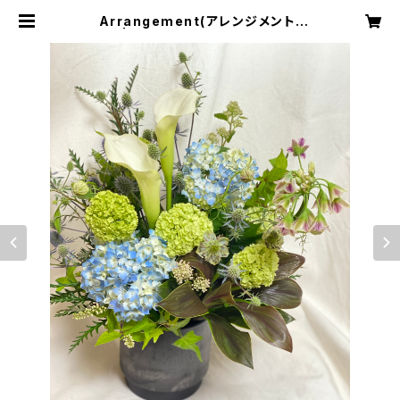
Arrangement(アレンジメント)
［M］ | addict f -flower works-