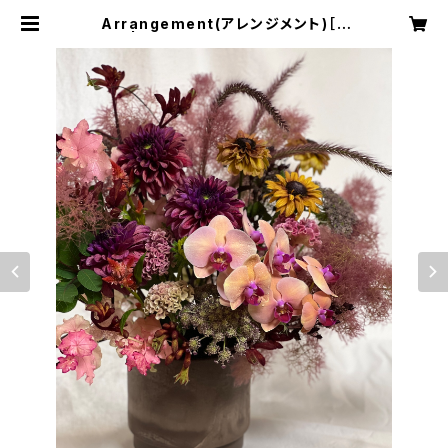
Arrangement(アレンジメント)［2
L］ | addict f -flower works-