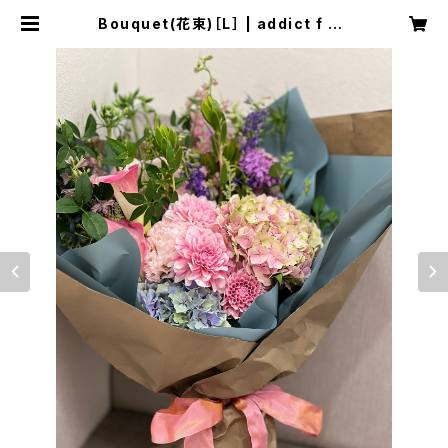
Bouquet(花束)［L］ | addict f -fl
ower works-