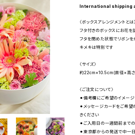
International shipping 
〈ボックスアレンジメントとは
フタ付きのボックスにお花を
フタを閉めた状態でリボンを
キメキは特別です
〈サイズ〉
約22cm×10.5cm(直径×高さ
〈ご注文について〉
⚫︎備考欄にご希望のイメージ
⚫︎メッセージカードをご希
きください
⚫︎ご入用日の一週間前まで
⚫︎東京都からの発送で中一