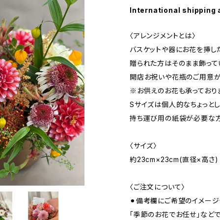
International shipping 
〈アレンジメントとは〉
バスケットや器にお花を挿し
贈られた方はそのまま飾って
開店お祝いや花瓶のご用意が
※お供えのお花も承っており
Sサイズは個人的なちょっと
持ち運び用の紙袋が必要な
〈サイズ〉
約23cm×23cm(直径×高さ)
〈ご注文について〉
⚫︎備考欄にご希望のイメージ
「季節のお花でお任せ」など