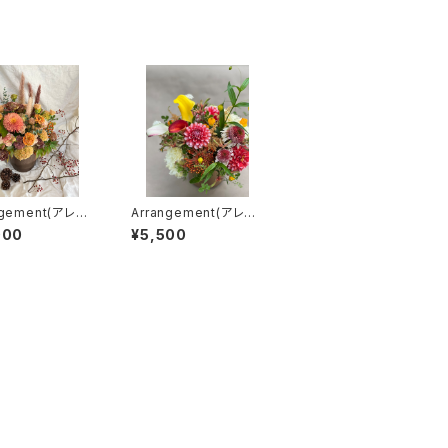
ngement(アレン
Arrangement(アレン
)［L］
ジメント) ［S］
000
¥5,500