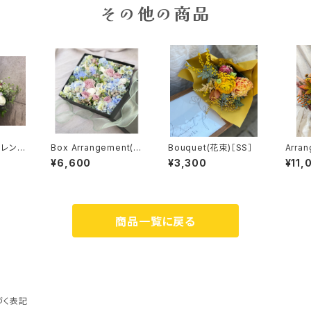
その他の商品
アレン
Box Arrangement(ボ
Bouquet(花束)［SS］
Arra
ックスアレンジメント)
ジメント
¥6,600
¥3,300
¥11,
［◻︎］
商品一覧に戻る
づく表記